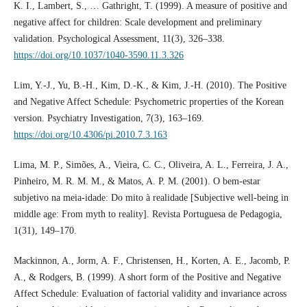
K. I., Lambert, S., … Gathright, T. (1999). A measure of positive and
negative affect for children: Scale development and preliminary
validation. Psychological Assessment, 11(3), 326–338.
https://doi.org/10.1037/1040-3590.11.3.326
Lim, Y.-J., Yu, B.-H., Kim, D.-K., & Kim, J.-H. (2010). The Positive
and Negative Affect Schedule: Psychometric properties of the Korean
version. Psychiatry Investigation, 7(3), 163–169.
https://doi.org/10.4306/pi.2010.7.3.163
Lima, M. P., Simões, A., Vieira, C. C., Oliveira, A. L., Ferreira, J. A.,
Pinheiro, M. R. M. M., & Matos, A. P. M. (2001). O bem-estar
subjetivo na meia-idade: Do mito à realidade [Subjective well-being in
middle age: From myth to reality]. Revista Portuguesa de Pedagogia,
1(31), 149–170.
Mackinnon, A., Jorm, A. F., Christensen, H., Korten, A. E., Jacomb, P.
A., & Rodgers, B. (1999). A short form of the Positive and Negative
Affect Schedule: Evaluation of factorial validity and invariance across