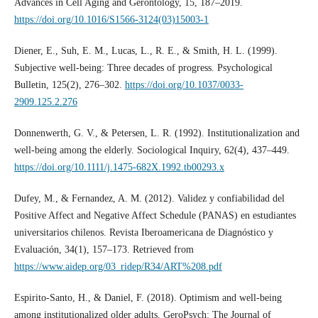
Advances in Cell Aging and Gerontology, 15, 187–2019.
https://doi.org/10.1016/S1566-3124(03)15003-1
Diener, E., Suh, E. M., Lucas, L., R. E., & Smith, H. L. (1999).
Subjective well-being: Three decades of progress. Psychological
Bulletin, 125(2), 276–302.
https://doi.org/10.1037/0033-
2909.125.2.276
Donnenwerth, G. V., & Petersen, L. R. (1992). Institutionalization and
well-being among the elderly. Sociological Inquiry, 62(4), 437–449.
https://doi.org/10.1111/j.1475-682X.1992.tb00293.x
Dufey, M., & Fernandez, A. M. (2012). Validez y confiabilidad del
Positive Affect and Negative Affect Schedule (PANAS) en estudiantes
universitarios chilenos. Revista Iberoamericana de Diagnóstico y
Evaluación, 34(1), 157–173. Retrieved from
https://www.aidep.org/03_ridep/R34/ART%208.pdf
Espirito-Santo, H., & Daniel, F. (2018). Optimism and well-being
among institutionalized older adults. GeroPsych: The Journal of