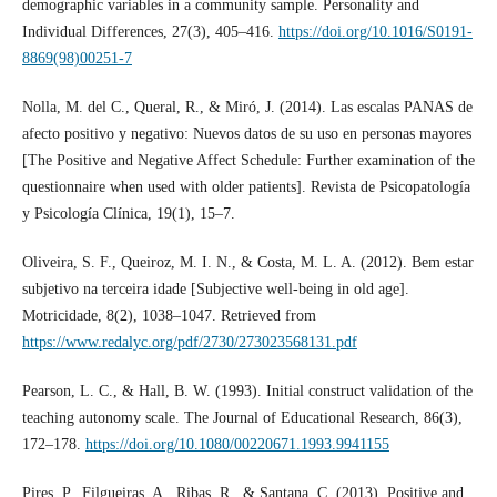
demographic variables in a community sample. Personality and
Individual Differences, 27(3), 405–416.
https://doi.org/10.1016/S0191-
8869(98)00251-7
Nolla, M. del C., Queral, R., & Miró, J. (2014). Las escalas PANAS de
afecto positivo y negativo: Nuevos datos de su uso en personas mayores
[The Positive and Negative Affect Schedule: Further examination of the
questionnaire when used with older patients]. Revista de Psicopatología
y Psicología Clínica, 19(1), 15–7.
Oliveira, S. F., Queiroz, M. I. N., & Costa, M. L. A. (2012). Bem estar
subjetivo na terceira idade [Subjective well-being in old age].
Motricidade, 8(2), 1038–1047. Retrieved from
https://www.redalyc.org/pdf/2730/273023568131.pdf
Pearson, L. C., & Hall, B. W. (1993). Initial construct validation of the
teaching autonomy scale. The Journal of Educational Research, 86(3),
172–178.
https://doi.org/10.1080/00220671.1993.9941155
Pires, P., Filgueiras, A., Ribas, R., & Santana, C. (2013). Positive and