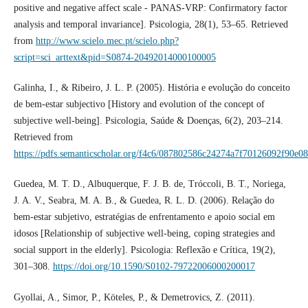
positive and negative affect scale - PANAS-VRP: Confirmatory factor
analysis and temporal invariance]. Psicologia, 28(1), 53–65. Retrieved
from
http://www.scielo.mec.pt/scielo.php?
script=sci_arttext&pid=S0874-20492014000100005
Galinha, I., & Ribeiro, J. L. P. (2005). História e evolução do conceito
de bem-estar subjectivo [History and evolution of the concept of
subjective well-being]. Psicologia, Saúde & Doenças, 6(2), 203–214.
Retrieved from
https://pdfs.semanticscholar.org/f4c6/087802586c24274a7f70126092f90e0
Guedea, M. T. D., Albuquerque, F. J. B. de, Tróccoli, B. T., Noriega,
J. A. V., Seabra, M. A. B., & Guedea, R. L. D. (2006). Relação do
bem-estar subjetivo, estratégias de enfrentamento e apoio social em
idosos [Relationship of subjective well-being, coping strategies and
social support in the elderly]. Psicologia: Reflexão e Crítica, 19(2),
301–308.
https://doi.org/10.1590/S0102-79722006000200017
Gyollai, A., Simor, P., Köteles, P., & Demetrovics, Z. (2011).