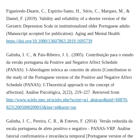
Figueiredo-Duarte, C., Espirito-Santo, H., Sério, C., Marques, M., &
Daniel, F. (2019). Validity and reliability of a shorter version of the
Geriatric Depression Scale in institutionalized older Portuguese adults
(Manuscript accepted for publication). Aging and Mental Health.
https://doi.org/10.1080/13607863.2019.1695739
Galinha, I. C., & Pais-Ribeiro, J. L. (2005). Contribuição para o estudo
da versão portuguesa da Positive and Negative Affect Schedule
(PANAS): I-Abordagem teórica ao conceito de afecto [Contribution to
the study of the Portuguese version of the Positive and Negative Affect
Schedule (PANAS): I-Theoretical approach to the concept of
affection]. Análise Psicológica, 2(22), 219–227. Retrieved from
http://www.scielo.mec.pt/scielo.php?script=sci_abstract&pid=S0870-
82312005000200011&lng=pt&nrm=iso
Galinha, I. C., Pereira, C. R., & Esteves, F. (2014). Versão reduzida da
escala portuguesa de afeto positivo e negativo - PANAS-VRP: Análise
fatorial confirmatória e invariância temporal [Portuguese version of the