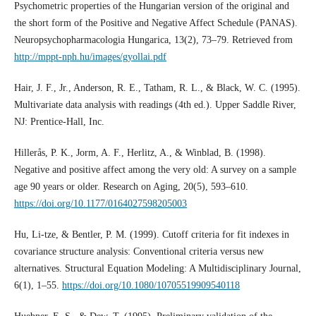
Psychometric properties of the Hungarian version of the original and
the short form of the Positive and Negative Affect Schedule (PANAS).
Neuropsychopharmacologia Hungarica, 13(2), 73–79. Retrieved from
http://mppt-nph.hu/images/gyollai.pdf
Hair, J. F., Jr., Anderson, R. E., Tatham, R. L., & Black, W. C. (1995).
Multivariate data analysis with readings (4th ed.). Upper Saddle River,
NJ: Prentice-Hall, Inc.
Hillerås, P. K., Jorm, A. F., Herlitz, A., & Winblad, B. (1998).
Negative and positive affect among the very old: A survey on a sample
age 90 years or older. Research on Aging, 20(5), 593–610.
https://doi.org/10.1177/0164027598205003
Hu, Li-tze, & Bentler, P. M. (1999). Cutoff criteria for fit indexes in
covariance structure analysis: Conventional criteria versus new
alternatives. Structural Equation Modeling: A Multidisciplinary Journal,
6(1), 1–55.
https://doi.org/10.1080/10705519909540118