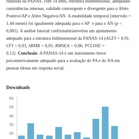
reduzida da PANAS, com 14 itens, estrutura bidimensional, adequadas
consistências internas, validade convergente e divergente para o Afeto
Positivo/AP e Afeto Negativo/AN. A estabilidade temporal (intervalo =
1,44 meses) foi igualmente adequada para o AP e para o AN (
p
<
0,001). A análise fatorial confirmatóriarevelou um ajustamento
adequado para a estrutura bidimensional da PANAS-14 (
AGFI
= 0,91;
CFI
= 0,93;
SRMR
= 0,05;
RMSEA
= 0,06;
PCLOSE
=
0,12).
Conclusão
: A PANAS-14 é um instrumento breve
psicometricamente adequado para a avaliação do PA e do NA em
pessoas idosas em resposta social.
Downloads