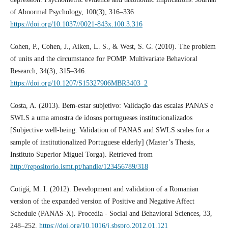
of Abnormal Psychology, 100(3), 316–336.
https://doi.org/10.1037//0021-843x.100.3.316
Cohen, P., Cohen, J., Aiken, L. S., & West, S. G. (2010). The problem
of units and the circumstance for POMP. Multivariate Behavioral
Research, 34(3), 315–346.
https://doi.org/10.1207/S15327906MBR3403_2
Costa, A. (2013). Bem-estar subjetivo: Validação das escalas PANAS e
SWLS a uma amostra de idosos portugueses institucionalizados
[Subjective well-being: Validation of PANAS and SWLS scales for a
sample of institutionalized Portuguese elderly] (Master’s Thesis,
Instituto Superior Miguel Torga). Retrieved from
http://repositorio.ismt.pt/handle/123456789/318
Cotigă, M. I. (2012). Development and validation of a Romanian
version of the expanded version of Positive and Negative Affect
Schedule (PANAS-X). Procedia - Social and Behavioral Sciences, 33,
248–252.
https://doi.org/10.1016/j.sbspro.2012.01.121