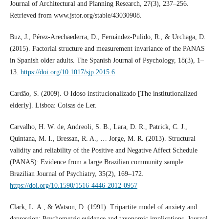
Journal of Architectural and Planning Research, 27(3), 237–256.
Retrieved from www.jstor.org/stable/43030908.
Buz, J., Pérez-Arechaederra, D., Fernández-Pulido, R., & Urchaga, D.
(2015). Factorial structure and measurement invariance of the PANAS
in Spanish older adults. The Spanish Journal of Psychology, 18(3), 1–
13.
https://doi.org/10.1017/sjp.2015.6
Cardão, S. (2009). O Idoso institucionalizado [The institutionalized
elderly]. Lisboa: Coisas de Ler.
Carvalho, H. W. de, Andreoli, S. B., Lara, D. R., Patrick, C. J.,
Quintana, M. I., Bressan, R. A., … Jorge, M. R. (2013). Structural
validity and reliability of the Positive and Negative Affect Schedule
(PANAS): Evidence from a large Brazilian community sample.
Brazilian Journal of Psychiatry, 35(2), 169–172.
https://doi.org/10.1590/1516-4446-2012-0957
Clark, L. A., & Watson, D. (1991). Tripartite model of anxiety and
depression: Psychometric evidence and taxonomic implications. Journal