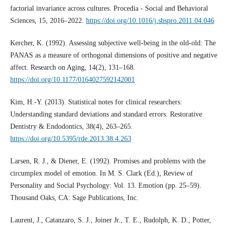
factorial invariance across cultures. Procedia - Social and Behavioral
Sciences, 15, 2016–2022.
https://doi.org/10.1016/j.sbspro.2011.04.046
Kercher, K. (1992). Assessing subjective well-being in the old-old: The
PANAS as a measure of orthogonal dimensions of positive and negative
affect. Research on Aging, 14(2), 131–168.
https://doi.org/10.1177/0164027592142001
Kim, H.-Y. (2013). Statistical notes for clinical researchers:
Understanding standard deviations and standard errors. Restorative
Dentistry & Endodontics, 38(4), 263–265.
https://doi.org/10.5395/rde.2013.38.4.263
Larsen, R. J., & Diener, E. (1992). Promises and problems with the
circumplex model of emotion. In M. S. Clark (Ed.), Review of
Personality and Social Psychology: Vol. 13. Emotion (pp. 25–59).
Thousand Oaks, CA: Sage Publications, Inc.
Laurent, J., Catanzaro, S. J., Joiner Jr., T. E., Rudolph, K. D., Potter,