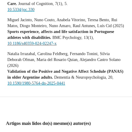
Care.
Journal of Cognition,
7
(1),
5.
10.5334/joc.330
Miguel Jacinto, Nuno Couto, Anabela Vitorino, Teresa Bento, Rui
Matos, Diogo Monteiro, Nuno Amaro, Raul Antunes, Luís Cid (2025)
Sports experience, affects and life satisfaction in Portuguese
athletes with disabilities.
BMC Psychology,
13
(1),
10.1186/s40359-024-02247-x
Natalia Irrazabal, Carolina Feldberg, Fernando Tonini, Silvia
Deborah Ofman, Maria del Rosario Quian, Alejandro Castro Solano
(2026)
Validation of the Positive and Negative Affect Schedule (PANAS)
in older Argentine adults.
Dementia & Neuropsychologia,
20
,
10.1590/1980-5764-dn-2025-0441
Artigos mais lidos do(s) mesmo(s) autor(es)