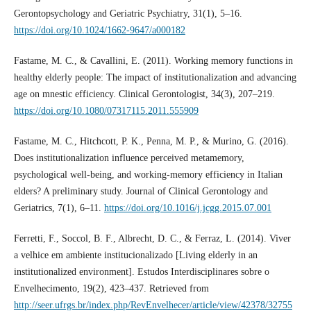
Gerontopsychology and Geriatric Psychiatry, 31(1), 5–16.
https://doi.org/10.1024/1662-9647/a000182
Fastame, M. C., & Cavallini, E. (2011). Working memory functions in
healthy elderly people: The impact of institutionalization and advancing
age on mnestic efficiency. Clinical Gerontologist, 34(3), 207–219.
https://doi.org/10.1080/07317115.2011.555909
Fastame, M. C., Hitchcott, P. K., Penna, M. P., & Murino, G. (2016).
Does institutionalization influence perceived metamemory,
psychological well-being, and working-memory efficiency in Italian
elders? A preliminary study. Journal of Clinical Gerontology and
Geriatrics, 7(1), 6–11.
https://doi.org/10.1016/j.jcgg.2015.07.001
Ferretti, F., Soccol, B. F., Albrecht, D. C., & Ferraz, L. (2014). Viver
a velhice em ambiente institucionalizado [Living elderly in an
institutionalized environment]. Estudos Interdisciplinares sobre o
Envelhecimento, 19(2), 423–437. Retrieved from
http://seer.ufrgs.br/index.php/RevEnvelhecer/article/view/42378/32755