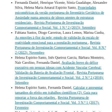
Fernanda Daniel, Henrique Vicente, Sónia Guadalupe, Alexandre
Silva, Helena Maria Amaral Espirito Santo,
Propriedades
psicométricas da versão portuguesa do Inventário Geriátrico de
Ansiedade numa amostra de idosos utentes de estruturas
residenciais
,
Revista Portuguesa de Investigação
Comportamental e Social: Vol. 1 N.º 2 (2015): Setembro
Fabiana Santos, Diogo Carreiras, Laura Lemos, Marina Cunha,
As emoções à flor da pele: estudo de validação da escala de
reatividade emocional para a população portuguesa
,
Revista
Portuguesa de Investigação Comportamental e Social: Vol. 8 N.º
2 (2022): Novembro
Helena Espirito-Santo, Inês Queiroz Garcia, Bárbara Monteiro,
Naír Carolino, Fernanda Daniel,
Avaliação breve do défice
executivo em pessoas idosas com Acidente Vascular Cerebral:
Validação da Bateria de Avaliação Frontal
,
Revista Portuguesa
de Investigação Comportamental e Social: Vol. 2 N.º 2 (2016):
Setembro
Helena Espírito Santo, Fernanda Daniel,
Calcular e apresentar
tamanhos do efeito em trabalhos científicos (2): Guia para
reportar a força das relações
,
Revista Portuguesa de
Investigação Comportamental e Social: Vol. 3 N.º 1 (2017):
Fevereiro