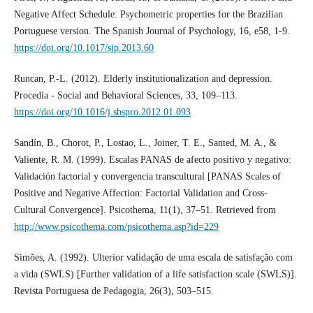
Negative Affect Schedule: Psychometric properties for the Brazilian
Portuguese version. The Spanish Journal of Psychology, 16, e58, 1-9.
https://doi.org/10.1017/sjp.2013.60
Runcan, P.-L. (2012). Elderly institutionalization and depression.
Procedia - Social and Behavioral Sciences, 33, 109–113.
https://doi.org/10.1016/j.sbspro.2012.01.093
Sandín, B., Chorot, P., Lostao, L., Joiner, T. E., Santed, M. A., &
Valiente, R. M. (1999). Escalas PANAS de afecto positivo y negativo:
Validación factorial y convergencia transcultural [PANAS Scales of
Positive and Negative Affection: Factorial Validation and Cross-
Cultural Convergence]. Psicothema, 11(1), 37–51. Retrieved from
http://www.psicothema.com/psicothema.asp?id=229
Simões, A. (1992). Ulterior validação de uma escala de satisfação com
a vida (SWLS) [Further validation of a life satisfaction scale (SWLS)].
Revista Portuguesa de Pedagogia, 26(3), 503–515.