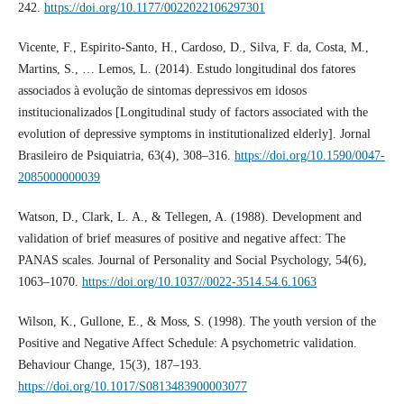
242.
https://doi.org/10.1177/0022022106297301
Vicente, F., Espirito-Santo, H., Cardoso, D., Silva, F. da, Costa, M.,
Martins, S., … Lemos, L. (2014). Estudo longitudinal dos fatores
associados à evolução de sintomas depressivos em idosos
institucionalizados [Longitudinal study of factors associated with the
evolution of depressive symptoms in institutionalized elderly]. Jornal
Brasileiro de Psiquiatria, 63(4), 308–316.
https://doi.org/10.1590/0047-
2085000000039
Watson, D., Clark, L. A., & Tellegen, A. (1988). Development and
validation of brief measures of positive and negative affect: The
PANAS scales. Journal of Personality and Social Psychology, 54(6),
1063–1070.
https://doi.org/10.1037//0022-3514.54.6.1063
Wilson, K., Gullone, E., & Moss, S. (1998). The youth version of the
Positive and Negative Affect Schedule: A psychometric validation.
Behaviour Change, 15(3), 187–193.
https://doi.org/10.1017/S0813483900003077