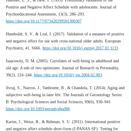
Huebner, E. S., & Dew, T. (1995). Preliminary validation of the
Positive and Negative Affect Schedule with adolescents. Journal of
Psychoeducational Assessment, 13(3), 286–293.
https://doi.org/10.1177/073428299501300307
Humboldt, S. V., & Leal, I. (2017). Validation of a measure of positive
and negative affect for use with cross-national older adults. European
Psychiatry, 41, S666.
https://doi.org/10.1016/j.eurpsy.2017.01.1133
Isaacowitz, D. M. (2005). Correlates of well-being in adulthood and
old age: A tale of two optimisms. Journal of Research in Personality,
39(2), 224–244.
https://doi.org/10.1016/j.jrp.2004.02.003
Jivraj, S., Nazroo, J., Vanhoutte, B., & Chandola, T. (2014). Aging and
subjective well-being in later life. The Journals of Gerontology Series
B: Psychological Sciences and Social Sciences, 69(6), 930–941.
https://doi.org/10.1093/geronb/gbu006
Karim, J., Weisz, R., & Rehman, S. U. (2011). International positive
and negative affect schedule short-form (I-PANAS-SF): Testing for