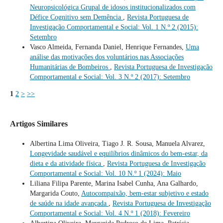
Neuropsicológica Grupal de idosos institucionalizados com
Défice Cognitivo sem Demência
,
Revista Portuguesa de
Investigação Comportamental e Social: Vol. 1 N.º 2 (2015):
Setembro
Vasco Almeida, Fernanda Daniel, Henrique Fernandes,
Uma
análise das motivações dos voluntários nas Associações
Humanitárias de Bombeiros
,
Revista Portuguesa de Investigação
Comportamental e Social: Vol. 3 N.º 2 (2017): Setembro
1
2
>
>>
Artigos Similares
Albertina Lima Oliveira, Tiago J. R. Sousa, Manuela Alvarez,
Longevidade saudável e equilíbrios dinâmicos do bem-estar, da
dieta e da atividade física
,
Revista Portuguesa de Investigação
Comportamental e Social: Vol. 10 N.º 1 (2024): Maio
Liliana Filipa Parente, Marina Isabel Cunha, Ana Galhardo,
Margarida Couto,
Autocompaixão, bem-estar subjetivo e estado
de saúde na idade avançada
,
Revista Portuguesa de Investigação
Comportamental e Social: Vol. 4 N.º 1 (2018): Fevereiro