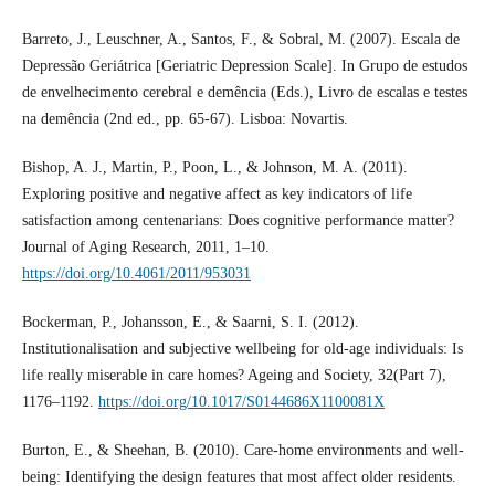
Barreto, J., Leuschner, A., Santos, F., & Sobral, M. (2007). Escala de
Depressão Geriátrica [Geriatric Depression Scale]. In Grupo de estudos
de envelhecimento cerebral e demência (Eds.), Livro de escalas e testes
na demência (2nd ed., pp. 65-67). Lisboa: Novartis.
Bishop, A. J., Martin, P., Poon, L., & Johnson, M. A. (2011).
Exploring positive and negative affect as key indicators of life
satisfaction among centenarians: Does cognitive performance matter?
Journal of Aging Research, 2011, 1–10.
https://doi.org/10.4061/2011/953031
Bockerman, P., Johansson, E., & Saarni, S. I. (2012).
Institutionalisation and subjective wellbeing for old-age individuals: Is
life really miserable in care homes? Ageing and Society, 32(Part 7),
1176–1192.
https://doi.org/10.1017/S0144686X1100081X
Burton, E., & Sheehan, B. (2010). Care-home environments and well-
being: Identifying the design features that most affect older residents.