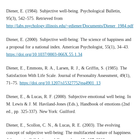
Diener, E. (1984). Subjective well-being. Psychological Bulletin,
95(3), 542–575. Retrieved from
http://labs.psychology.illinois.edu/~ediener/Documents/Diener_1984.pdf
Diener, E. (2000). Subjective well-being: The science of happiness and
a proposal for a national index. American Psychologist, 55(1), 34–43.
https://doi.org/10.1037/0003-066X.55.1.34
Diener, E., Emmons, R. A., Larsen, R. J., & Griffin, S. (1985). The
Satisfaction With Life Scale. Journal of Personality Assessment, 49(1),
71–75.
https://doi.org/10.1207/s15327752jpa4901_13
Diener, E., & Lucas, R. F. (2000). Subjective emotional well being. In
M. Lewis & J. M. Haviland-Jones (Eds.), Handbook of emotions (2nd
ed., pp. 325-337). New York: Guilford.
Diener, E., Scollon, C. N., & Lucas, R. E. (2003). The evolving
concept of subjective well-being: The multifaceted nature of happiness.