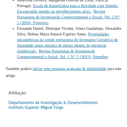
Albertina Oliveira, Margarida Pedroso de Lima, Patrícia
Portugal,
Escala de Autoeficácia para a Atividade com Sentido:
Encontrando sentido no envelhecimento ativo
,
Revista
Portuguesa de Investigação Comportamental e Social: Vol. 2 N.º
1 (2016): Fevereiro
Fernanda Daniel, Henrique Vicente, Sónia Guadalupe, Alexandre
Silva, Helena Maria Amaral Espirito Santo,
Propriedades
psicométricas da versão portuguesa do Inventário Geriátrico de
Ansiedade numa amostra de idosos utentes de estruturas
residenciais
,
Revista Portuguesa de Investigação
Comportamental e Social: Vol. 1 N.º 2 (2015): Setembro
Também poderá
iniciar uma pesquisa avançada de similaridade
para este
artigo.
Afiliação
Departamento de Investigação & Desenvolvimento
Instituto Superior Miguel Torga