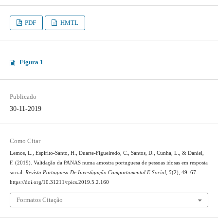
PDF
HMTL
Figura 1
Publicado
30-11-2019
Como Citar
Lemos, L., Espirito-Santo, H., Duarte-Figueiredo, C., Santos, D., Cunha, L., & Daniel,
F. (2019). Validação da PANAS numa amostra portuguesa de pessoas idosas em resposta
social.
Revista Portuguesa De Investigação Comportamental E Social
,
5
(2), 49–67.
https://doi.org/10.31211/rpics.2019.5.2.160
Formatos Citação