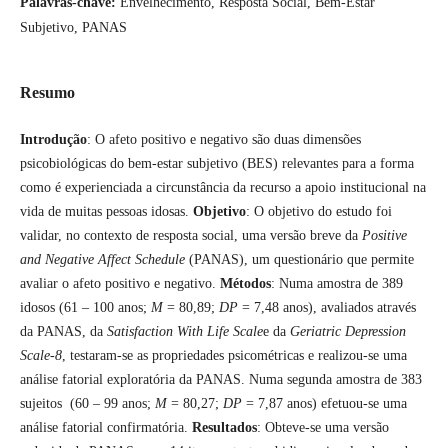
Palavras-chave:
Envelhecimento, Resposta Social, Bem-Estar
Subjetivo, PANAS
Resumo
Introdução
: O afeto positivo e negativo são duas dimensões
psicobiológicas do bem-estar subjetivo (BES) relevantes para a forma
como é experienciada a circunstância da recurso a apoio institucional na
vida de muitas pessoas idosas.
Objetivo
: O objetivo do estudo foi
validar, no contexto de resposta social, uma versão breve da
Positive
and Negative Affect Schedule
(PANAS), um questionário que permite
avaliar o afeto positivo e negativo.
Métodos
: Numa amostra de 389
idosos (61 – 100 anos;
M
= 80,89;
DP
= 7,48 anos), avaliados através
da PANAS, da
Satisfaction With Life Scale
e da
Geriatric Depression
Scale-8
, testaram-se as propriedades psicométricas e realizou-se uma
análise fatorial exploratória da PANAS. Numa segunda amostra de 383
sujeitos (60 – 99 anos;
M
= 80,27;
DP
= 7,87 anos) efetuou-se uma
análise fatorial confirmatória.
Resultados
: Obteve-se uma versão