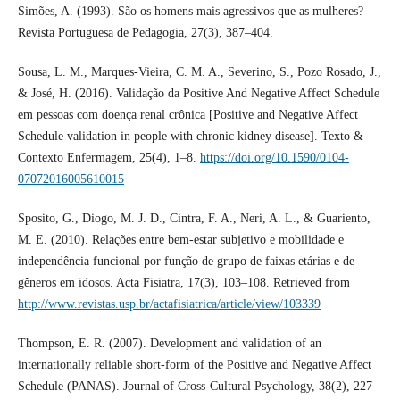
Simões, A. (1993). São os homens mais agressivos que as mulheres?
Revista Portuguesa de Pedagogia, 27(3), 387–404.
Sousa, L. M., Marques-Vieira, C. M. A., Severino, S., Pozo Rosado, J.,
& José, H. (2016). Validação da Positive And Negative Affect Schedule
em pessoas com doença renal crônica [Positive and Negative Affect
Schedule validation in people with chronic kidney disease]. Texto &
Contexto Enfermagem, 25(4), 1–8.
https://doi.org/10.1590/0104-
07072016005610015
Sposito, G., Diogo, M. J. D., Cintra, F. A., Neri, A. L., & Guariento,
M. E. (2010). Relações entre bem-estar subjetivo e mobilidade e
independência funcional por função de grupo de faixas etárias e de
gêneros em idosos. Acta Fisiatra, 17(3), 103–108. Retrieved from
http://www.revistas.usp.br/actafisiatrica/article/view/103339
Thompson, E. R. (2007). Development and validation of an
internationally reliable short-form of the Positive and Negative Affect
Schedule (PANAS). Journal of Cross-Cultural Psychology, 38(2), 227–