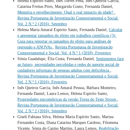
Helena Espirito-Santo, Inês Torres Pena, Inês Queiroz Garcia,
Catarina Freitas Pires, Margarida Couto, Fernanda Daniel,
Memória e envelhecimento: Qual o real impacto da idade?
,
Revista Portuguesa de Investigação Comportamental e Social:
Vol. 2 N.º 2 (2016): Setembro
Helena Maria Amaral Espirito Santo, Fernanda Daniel,
Calcular
e apresentar tamanhos do efeito em trabalhos científicos (3):
Guia para reportar os tamanhos do efeito para análises de
regressão e ANOVAs
,
Revista Portuguesa de Investigação
Comportamental e Social: Vol. 4 N.º 1 (2018): Fevereiro
Sónia Guadalupe, Élia Costa, Fernanda Daniel,
Sentimentos face
ao futuro, necessidades percebidas e redes de suporte social de
cuidadores informais de pessoas adultas com deficiência
,
Revista Portuguesa de Investigação Comportamental e Social:
Vol. 2 N.º 1 (2016): Fevereiro
Inês Queiroz Garcia, Inês Amaral Pessoa, Bárbara Monteiro,
Fernanda Daniel, Laura Lemos, Helena Espirito Santo,
Propriedades psicométricas da versão Torga do Teste Stroop
,
Revista Portuguesa de Investigação Comportamental e Social:
Vol. 2 N.º 2 (2016): Setembro
Giseli Fabiana Silva, Helena Maria Espírito Santo, Marina
Fernandes Costa, Diana Catarina Marques Cardoso, Filomena
Vicente, Sónia do Carmo Martins, Laura Lemos,
Reabilitação