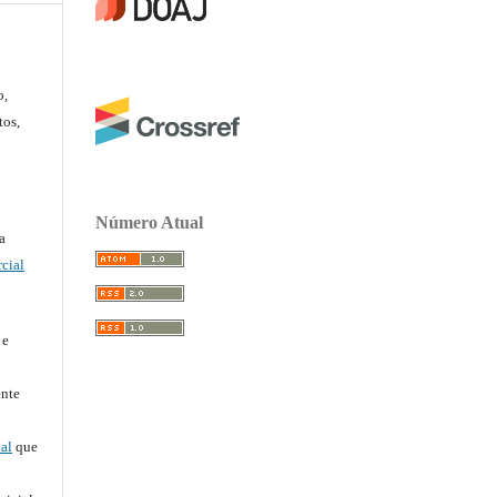
o,
tos,
Número Atual
a
cial
 e
ente
al
que