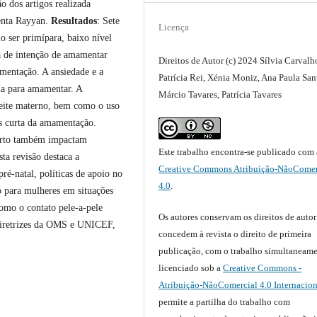
o dos artigos realizada
menta Rayyan.
Resultados
: Sete
Licença
o ser primípara, baixo nível
ta de intenção de amamentar
Direitos de Autor (c) 2024 Sílvia Carvalh
mentação. A ansiedade e a
Patrícia Rei, Xénia Moniz, Ana Paula San
ia para amamentar. A
Márcio Tavares, Patrícia Tavares
 leite materno, bem como o uso
is curta da amamentação.
 parto também impactam
Este trabalho encontra-se publicado com 
sta revisão destaca a
Creative Commons Atribuição-NãoComer
é-natal, políticas de apoio no
4.0
.
o para mulheres em situações
omo o contato pele-a-pele
Os autores conservam os direitos de autor
diretrizes da OMS e UNICEF,
concedem à revista o direito de primeira
publicação, com o trabalho simultaneam
licenciado sob a
Creative Commons -
Atribuição-NãoComercial 4.0 Internacion
permite a partilha do trabalho com