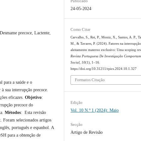
Publicado
24-05-2024
Como Citar
 Desmame precoce, Lactente,
Carvalho, S., Rei, P., Moniz, X., Santos, A. P., T
M., & Tavares, P. (2024). Fatores na interrupçã
aleitamento materno exclusivo: Uma scoping re
Revista Portuguesa De Investigação Comportam
Social
,
10
(1), 1–16.
https://doi.org/10.31211/rpics.2024.10.1.327
Formatos Citação
l para a saúde e o
 à sua interrupção precoce.
nções eficazes.
Objetivo
:
Edição
errupção precoce do
Vol. 10 N.º 1 (2024): Maio
da.
Métodos
: Esta revisão
. Foram selecionados artigos
Secção
nglês, português e espanhol. A
Artigo de Revisão
eSH para a obtenção de