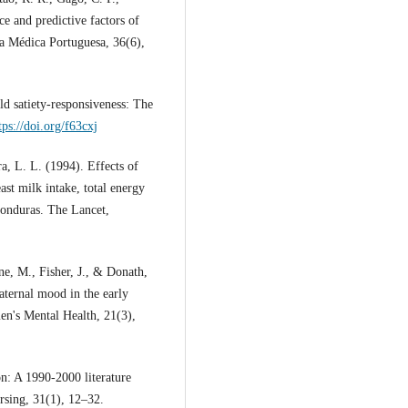
e and predictive factors of
cta Médica Portuguesa, 36(6),
d satiety‐responsiveness: The
tps://doi.org/f63cxj
a, L. L. (1994). Effects of
st milk intake, total energy
Honduras. The Lancet,
e, M., Fisher, J., & Donath,
aternal mood in the early
en's Mental Health, 21(3),
on: A 1990-2000 literature
rsing, 31(1), 12–32.