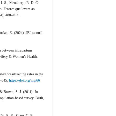
 I. S., Mendonça, R. D. C.
o: Fatores que levam ao
(4), 488–492.
Jordan, Z. (2024). JBI manual
n between intrapartum
dwifery & Women’s Health,
ted breastfeeding rates in the
39–345.
https://doi.org/mw66
 & Brown, S. J. (2011). In-
opulation-based survey. Birth,
ão, R. R., Gago, C. P.,