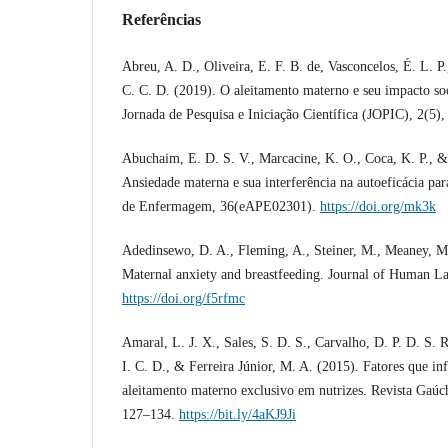
Referências
Abreu, A. D., Oliveira, E. F. B. de, Vasconcelos, É. L. P.
C. C. D. (2019). O aleitamento materno e seu impacto soc
Jornada de Pesquisa e Iniciação Científica (JOPIC), 2(5)
Abuchaim, E. D. S. V., Marcacine, K. O., Coca, K. P., & 
Ansiedade materna e sua interferência na autoeficácia pa
de Enfermagem, 36(eAPE02301).
https://doi.org/mk3k
Adedinsewo, D. A., Fleming, A., Steiner, M., Meaney, M
Maternal anxiety and breastfeeding. Journal of Human La
https://doi.org/f5rfmc
Amaral, L. J. X., Sales, S. D. S., Carvalho, D. P. D. S. R
I. C. D., & Ferreira Júnior, M. A. (2015). Fatores que in
aleitamento materno exclusivo em nutrizes. Revista Gaú
127–134.
https://bit.ly/4aKJ9Ji