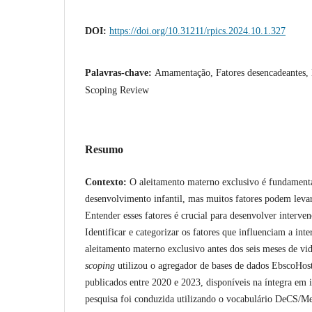
DOI:
https://doi.org/10.31211/rpics.2024.10.1.327
Palavras-chave:
Amamentação, Fatores desencadeantes,
Scoping Review
Resumo
Contexto:
O aleitamento materno exclusivo é fundamenta
desenvolvimento infantil, mas muitos fatores podem levar
Entender esses fatores é crucial para desenvolver interve
Identificar e categorizar os fatores que influenciam a int
aleitamento materno exclusivo antes dos seis meses de vi
scoping
utilizou o agregador de bases de dados EbscoHost
publicados entre 2020 e 2023, disponíveis na íntegra em i
pesquisa foi conduzida utilizando o vocabulário DeCS/M