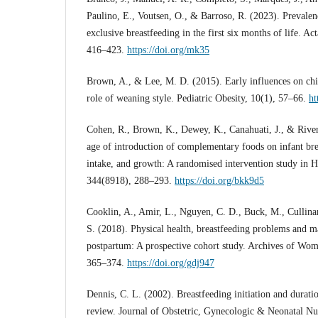
Paulino, E., Voutsen, O., & Barroso, R. (2023). Prevalenc
exclusive breastfeeding in the first six months of life. A
416–423.
https://doi.org/mk35
Brown, A., & Lee, M. D. (2015). Early influences on chil
role of weaning style. Pediatric Obesity, 10(1), 57–66.
ht
Cohen, R., Brown, K., Dewey, K., Canahuati, J., & River
age of introduction of complementary foods on infant brea
intake, and growth: A randomised intervention study in 
344(8918), 288–293.
https://doi.org/bkk9d5
Cooklin, A., Amir, L., Nguyen, C. D., Buck, M., Cullinan
S. (2018). Physical health, breastfeeding problems and m
postpartum: A prospective cohort study. Archives of Wom
365–374.
https://doi.org/gdj947
Dennis, C. L. (2002). Breastfeeding initiation and durati
review. Journal of Obstetric, Gynecologic & Neonatal Nu