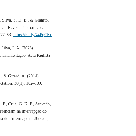
, Silva, S. D. B., & Granito,
ial. Revista Eletrônica da
, 77–83.
https://bit.ly/44PqCKc
Silva, I. A. (2023).
ra amamentação. Acta Paulista
., & Girard, A. (2014).
ctation, 30(1), 102–109.
. P., Cruz, G. K. P., Azevedo,
fluenciam na interrupção do
cha de Enfermagem, 36(spe),