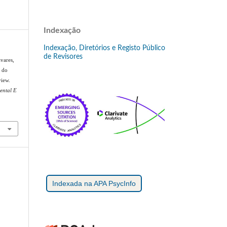
Indexação
Indexação, Diretórios e Registo Público
de Revisores
avares,
o do
view.
ental E
Indexada na APA PsycInfo