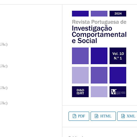
-UAc)
-UAc)
-UAc)
-UAc)
PDF
HTML
XML