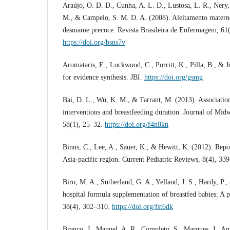
Araújo, O. D. D., Cunha, A. L. D., Lustosa, L. R., Nery,
M., & Campelo, S. M. D. A. (2008). Aleitamento matern
desmame precoce. Revista Brasileira de Enfermagem, 61
https://doi.org/bsns7v
Aromataris, E., Lockwood, C., Porritt, K., Pilla, B., & 
for evidence synthesis. JBI.
https://doi.org/gsmg
Bai, D. L., Wu, K. M., & Tarrant, M. (2013). Associatio
interventions and breastfeeding duration. Journal of Mi
58(1), 25–32.
https://doi.org/f4n8kn
Binns, C., Lee, A., Sauer, K., & Hewitt, K. (2012). Repor
Asia-pacific region. Current Pediatric Reviews, 8(4), 3
Biro, M. A., Sutherland, G. A., Yelland, J. S., Hardy, P.,
hospital formula supplementation of breastfed babies: A p
38(4), 302–310.
https://doi.org/fst6dk
Branco, J., Manuel, A. R., Completo, S., Marques, J., Ant