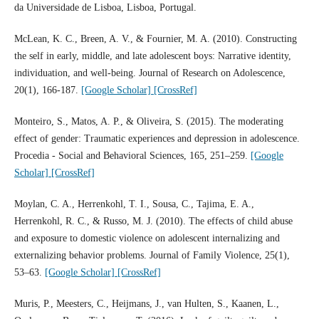
da Universidade de Lisboa, Lisboa, Portugal.
McLean, K. C., Breen, A. V., & Fournier, M. A. (2010). Constructing
the self in early, middle, and late adolescent boys: Narrative identity,
individuation, and well-being. Journal of Research on Adolescence,
20(1), 166-187.
[Google Scholar]
[CrossRef]
Monteiro, S., Matos, A. P., & Oliveira, S. (2015). The moderating
effect of gender: Traumatic experiences and depression in adolescence.
Procedia - Social and Behavioral Sciences, 165, 251–259.
[Google
Scholar]
[CrossRef]
Moylan, C. A., Herrenkohl, T. I., Sousa, C., Tajima, E. A.,
Herrenkohl, R. C., & Russo, M. J. (2010). The effects of child abuse
and exposure to domestic violence on adolescent internalizing and
externalizing behavior problems. Journal of Family Violence, 25(1),
53–63.
[Google Scholar]
[CrossRef]
Muris, P., Meesters, C., Heijmans, J., van Hulten, S., Kaanen, L.,