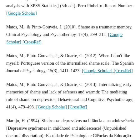
analysis with SPSS Statistics] (5th ed.). Pero Pinheiro: Report Number.
[Google Scholar]
Matos, M., & Pinto-Gouveia, J. (2010). Shame as a traumatic memory.
Clinical Psychology and Psychotherapy, 17(4), 299–312.
[Google
Scholar]
[CrossRef]
Matos, M., Pinto-Gouveia, J., & Duarte, C. (2012). When I don't like
myself: Portuguese version of the internalized shame scale. The Spanish
Journal of Psychology, 15(3), 1411–1423.
[Google Scholar]
[CrossRef]
Matos, M., Pinto-Gouveia, J., & Duarte, C. (2013). Internalizing early
memories of shame and lack of safeness and warmth: The mediating
role of shame on depression. Behavioural and Cognitive Psychotherapy,
41(4), 479–493.
[Google Scholar]
[CrossRef]
Marujo, H. (1994). Síndromas depressivos na infância e na adolescência
[Depressive syndromes in childhood and adolescence] (Unpublished
doctoral dissertation). Faculdade de Psicologia e Ciências da Educação