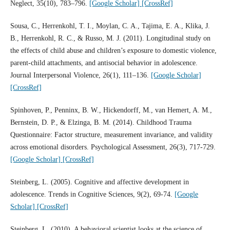
Neglect, 35(10), 783–796.
[Google Scholar]
[CrossRef]
Sousa, C., Herrenkohl, T. I., Moylan, C. A., Tajima, E. A., Klika, J.
B., Herrenkohl, R. C., & Russo, M. J. (2011). Longitudinal study on
the effects of child abuse and children’s exposure to domestic violence,
parent-child attachments, and antisocial behavior in adolescence.
Journal Interpersonal Violence, 26(1), 111–136.
[Google Scholar]
[CrossRef]
Spinhoven, P., Penninx, B. W., Hickendorff, M., van Hemert, A. M.,
Bernstein, D. P., & Elzinga, B. M. (2014). Childhood Trauma
Questionnaire: Factor structure, measurement invariance, and validity
across emotional disorders. Psychological Assessment, 26(3), 717-729.
[Google Scholar]
[CrossRef]
Steinberg, L. (2005). Cognitive and affective development in
adolescence. Trends in Cognitive Sciences, 9(2), 69-74.
[Google
Scholar]
[CrossRef]
Steinberg, L. (2010). A behavioral scientist looks at the science of