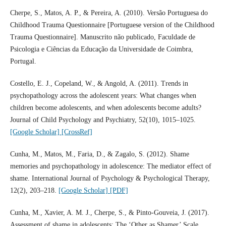
Cherpe, S., Matos, A. P., & Pereira, A. (2010). Versão Portuguesa do
Childhood Trauma Questionnaire [Portuguese version of the Childhood
Trauma Questionnaire]. Manuscrito não publicado, Faculdade de
Psicologia e Ciências da Educação da Universidade de Coimbra,
Portugal.
Costello, E. J., Copeland, W., & Angold, A. (2011). Trends in
psychopathology across the adolescent years: What changes when
children become adolescents, and when adolescents become adults?
Journal of Child Psychology and Psychiatry, 52(10), 1015–1025.
[Google Scholar]
[CrossRef]
Cunha, M., Matos, M., Faria, D., & Zagalo, S. (2012). Shame
memories and psychopathology in adolescence: The mediator effect of
shame. International Journal of Psychology & Psychological Therapy,
12(2), 203–218.
[Google Scholar]
[PDF]
Cunha, M., Xavier, A. M. J., Cherpe, S., & Pinto-Gouveia, J. (2017).
Assessment of shame in adolescents: The ‘Other as Shamer’ Scale.