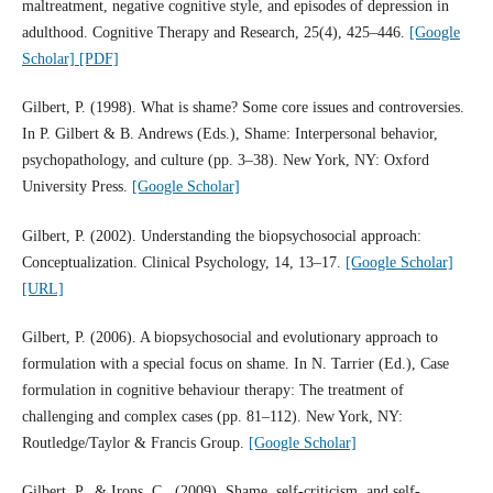
maltreatment, negative cognitive style, and episodes of depression in
adulthood. Cognitive Therapy and Research, 25(4), 425–446.
[Google
Scholar]
[PDF]
Gilbert, P. (1998). What is shame? Some core issues and controversies.
In P. Gilbert & B. Andrews (Eds.), Shame: Interpersonal behavior,
psychopathology, and culture (pp. 3–38). New York, NY: Oxford
University Press.
[Google Scholar]
Gilbert, P. (2002). Understanding the biopsychosocial approach:
Conceptualization. Clinical Psychology, 14, 13–17.
[Google Scholar]
[URL]
Gilbert, P. (2006). A biopsychosocial and evolutionary approach to
formulation with a special focus on shame. In N. Tarrier (Ed.), Case
formulation in cognitive behaviour therapy: The treatment of
challenging and complex cases (pp. 81–112). New York, NY:
Routledge/Taylor & Francis Group.
[Google Scholar]
Gilbert, P., & Irons, C., (2009). Shame, self-criticism, and self-