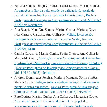
Fabiana Santos, Diogo Carreiras, Laura Lemos, Marina Cunha,
As emoções à flor da pele: estudo de validação da escala de
reatividade emocional para a população portuguesa
,
Revista
Portuguesa de Investigação Comportamental e Social: Vol. 8 N.º
2 (2022): Novembro
Ana Beatriz Neto Dos Santos, Marina Cunha, Mariana Novo,
Ilda Massano-Cardoso, Ana Galhardo,
Validação da versão
portuguesa da Social-Emotional Expertise Scale
,
Revista
Portuguesa de Investigação Comportamental e Social: Vol. 8 N.º
1 (2022): Maio
Camila Carvalho, Marina Cunha, Sónia Cherpe, Ana Galhardo,
Margarida Couto,
Validação da versão portuguesa da Center for
Epidemiologic Studies Depression Scale for Children (CES-DC)
,
Revista Portuguesa de Investigação Comportamental e Social:
Vol. 1 N.º 2 (2015): Setembro
Andreia Domingues Pereira, Mariana Marques, Sónia Simões,
Marina Cunha,
Relação entre a inteligência espiritual e a saúde
mental e física em idosos
,
Revista Portuguesa de Investigação
Comportamental e Social: Vol. 2 N.º 1 (2016): Fevereiro
Rute Batista, Marina Cunha, Ana Galhardo, Margarida Couto,
Ajustamento mental ao cancro do pulmão: o papel da
autocompaixão e do suporte social
,
Revista Portuguesa de