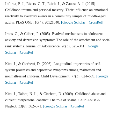
Infurna, F. J., Rivers, C. T., Reich, J., & Zautra, A. J. (2015).
Childhood trauma and personal mastery: Their influence on emotional
reactivity to everyday events in a community sample of middle-aged
adults. PLoS ONE, 10(4), e0121840.
[Google Scholar]
[CrossRef]
Irons, C., & Gilbert, P. (2005). Evolved mechanisms in adolescent
anxiety and depression symptoms: The role of the attachment and social
rank systems. Journal of Adolescence, 28(3), 325–341.
[Google
Scholar]
[CrossRef]
Kim, J., & Cicchetti, D. (2006). Longitudinal trajectories of self-
system processes and depressive symptoms among maltreated and
nonmaltreated children. Child Development, 77(3), 624–639.
[Google
Scholar]
[CrossRef]
Kim, J., Talbot, N. L., & Cicchetti, D. (2009). Childhood abuse and
current interpersonal conflict: The role of shame. Child Abuse &
Neglect, 33(6), 362–371.
[Google Scholar]
[CrossRef]