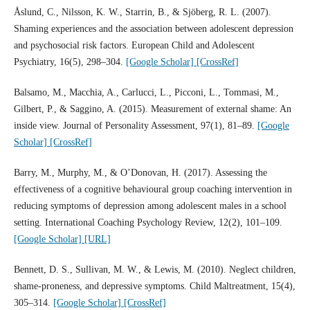
Åslund, C., Nilsson, K. W., Starrin, B., & Sjöberg, R. L. (2007).
Shaming experiences and the association between adolescent depression
and psychosocial risk factors. European Child and Adolescent
Psychiatry, 16(5), 298–304.
[Google Scholar]
[CrossRef]
Balsamo, M., Macchia, A., Carlucci, L., Picconi, L., Tommasi, M.,
Gilbert, P., & Saggino, A. (2015). Measurement of external shame: An
inside view. Journal of Personality Assessment, 97(1), 81–89.
[Google
Scholar]
[CrossRef]
Barry, M., Murphy, M., & O’Donovan, H. (2017). Assessing the
effectiveness of a cognitive behavioural group coaching intervention in
reducing symptoms of depression among adolescent males in a school
setting. International Coaching Psychology Review, 12(2), 101–109.
[Google Scholar]
[URL]
Bennett, D. S., Sullivan, M. W., & Lewis, M. (2010). Neglect children,
shame-proneness, and depressive symptoms. Child Maltreatment, 15(4),
305–314.
[Google Scholar]
[CrossRef]