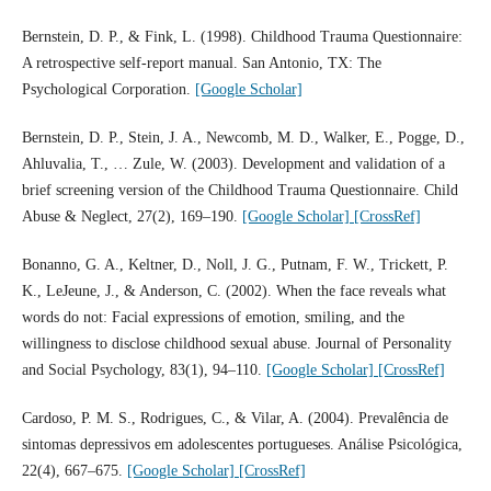
Bernstein, D. P., & Fink, L. (1998). Childhood Trauma Questionnaire:
A retrospective self-report manual. San Antonio, TX: The
Psychological Corporation.
[Google Scholar]
Bernstein, D. P., Stein, J. A., Newcomb, M. D., Walker, E., Pogge, D.,
Ahluvalia, T., … Zule, W. (2003). Development and validation of a
brief screening version of the Childhood Trauma Questionnaire. Child
Abuse & Neglect, 27(2), 169–190.
[Google Scholar]
[CrossRef]
Bonanno, G. A., Keltner, D., Noll, J. G., Putnam, F. W., Trickett, P.
K., LeJeune, J., & Anderson, C. (2002). When the face reveals what
words do not: Facial expressions of emotion, smiling, and the
willingness to disclose childhood sexual abuse. Journal of Personality
and Social Psychology, 83(1), 94–110.
[Google Scholar]
[CrossRef]
Cardoso, P. M. S., Rodrigues, C., & Vilar, A. (2004). Prevalência de
sintomas depressivos em adolescentes portugueses. Análise Psicológica,
22(4), 667–675.
[Google Scholar]
[CrossRef]