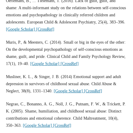
Oerlemans, B., ... Tielemans, T. (2016). Lack of guilt, guilt, and
shame: A multi-informant study on the relations between self-conscious
emotions and psychopathology in clinically referred children and
adolescents. European Child & Adolescent Psychiatry, 25(4), 383–396.
[Google Scholar]
[CrossRef]
Muris, P., & Meesters, C. (2014). Small or big in the eyes of the other:
On the developmental psychopathology of self-conscious emotions as
shame, guilt, and pride. Clinical Child and Family Psychology Review,
17(1), 19–40.
[Google Scholar]
[CrossRef]
Musliner, K. L., & Singer, J. B. (2014) Emotional support and adult
depression in survivors of childhood sexual abuse. Child Abuse &
Neglect, 38(8), 1331–1340.
[Google Scholar]
[CrossRef]
Negrao, C., Bonanno, A. G., Noll, J. G., Putnam, F. W., & Trickett, P.
K. (2005). Shame, humiliation, and childhood sexual abuse: Distinct
contributions and emotional coherence. Child Maltreatment, 10(4),
350–363.
[Google Scholar]
[CrossRef]