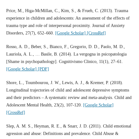
Price, M., Higa-McMillan, C., Kim, S., & Frueh, C. (2013). Trauma
experience in children and adolescents: An assessment of the effects of
trauma type and role of interpersonal proximity. Journal of Anxiety
Disorders, 27(7), 652–660.
[Google Scholar]
[CrossRef]
Rosso, A. D., Beber, S., Bianco, F., Gregorio, D. D., Paolo, M. D.,
Lauriola, A. L., … Basile, B. (2014). La vergogna in psicopatologia
[Shame in psychopathology]. Cognitivismo Clinico, 11(1), 27–61.
[Google Scholar]
[PDF]
Shore, L., Toumbourou, J. W., Lewis, A. J., & Kremer, P. (2018).
Longitudinal trajectories of child and adolescent depressive symptoms
and their predictors – A systematic review and meta‐analysis. Child and
Adolescent Mental Health, 23(2), 107-120.
[Google Scholar]
[CrossRef]
Slep, A. M. S., Heyman, R. E., & Snarr, J. D. (2011). Child emotional
agression and abuse: Definitions and prevalence. Child Abuse &