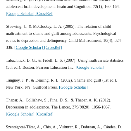
adolescent brain development. Brain and Cognition, 72(1), 160–164.
[Google Scholar]
[CrossRef]
Stuewing, J., & McCloskey, L. A. (2005). The relation of child
maltreatment to shame and guilt among adolescents: Psychological
routes to depression and delinquency. Child Maltreatment, 10(4), 324–
336.
[Google Scholar]
[CrossRef]
Tabachnick, B. G., & Fidell, L. S. (2007). Using multivariate statistics
(5th ed.). Boston: Pearson Education Inc.
[Google Scholar]
Tangney, J. P., & Dearing, R. L. (2002). Shame and guilt (1st ed.).
New York, NY: Guilford Press.
[Google Scholar]
Thapar, A., Collishaw, S., Pine, D. S., & Thapar, A. K. (2012).
Depression in adolescence. The Lancet, 379(9820), 1056-1067.
[Google Scholar]
[CrossRef]
Szentágotai-Tătar, A., Chis, A., Vulturar, R., Dobrean, A., Cândea, D.