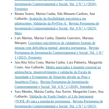
Investigação Comportamental e Social: Vol. 2 N.º 1 (2016):
Fevereiro
Renata Soares, Marina Cunha, Ilda Massano-Cardoso, Ana
Galhardo,
Avaliação da flexibilidade psicológica em
adolescentes: Validação da PsyFlex-A
,
Revista Portuguesa de
Investigação Comportamental e Social: Vol. 9 N.º 1 (2023):
Maio
Luís Martins, Marina Cunha, Daniela Guerreiro, Mariana
Marques,
Correlatos psicológicos de cuidadores formais de
pessoas com deficiência mental: amostra portuguesa
,
Revista
Portuguesa de Investigação Comportamental e Social: Vol. 1 N.º
1 (2015): Fevereiro
Ana Rita Silva Costa, Marina Cunha, Lara Palmeira, Margarida
Couto, Ana Galhardo,
Medos associados à imagem corporal na
adolescência: desenvolvimento e validação da Escala de
Ansiedade e Evitamento de Situações devido ao Peso e
Aparência Física
,
Revista Portuguesa de Investigação
Comportamental e Social: Vol. 4 N.º 2 (2018): Setembro
Sara Mendes, Marina Cunha, Ana Xavier, Margarida Couto, Ana
Galhardo,
Validação do Youth Quality of Life Instrument
(YQOL-R) para a população portuguesa
,
Revista Portuguesa de
Investigação Comportamental e Social: Vol. 1 N.º 2 (2015):