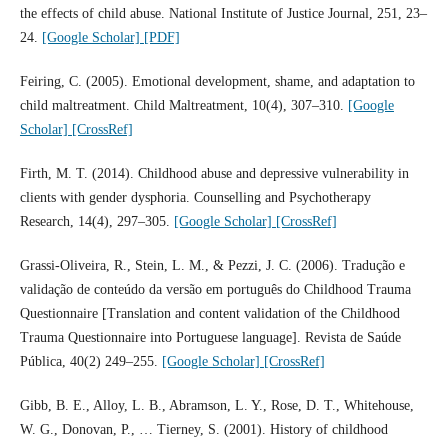
the effects of child abuse. National Institute of Justice Journal, 251, 23–
24.
[Google Scholar]
[PDF]
Feiring, C. (2005). Emotional development, shame, and adaptation to
child maltreatment. Child Maltreatment, 10(4), 307–310.
[Google
Scholar]
[CrossRef]
Firth, M. T. (2014). Childhood abuse and depressive vulnerability in
clients with gender dysphoria. Counselling and Psychotherapy
Research, 14(4), 297–305.
[Google Scholar]
[CrossRef]
Grassi-Oliveira, R., Stein, L. M., & Pezzi, J. C. (2006). Tradução e
validação de conteúdo da versão em português do Childhood Trauma
Questionnaire [Translation and content validation of the Childhood
Trauma Questionnaire into Portuguese language]. Revista de Saúde
Pública, 40(2) 249–255.
[Google Scholar]
[CrossRef]
Gibb, B. E., Alloy, L. B., Abramson, L. Y., Rose, D. T., Whitehouse,
W. G., Donovan, P., … Tierney, S. (2001). History of childhood