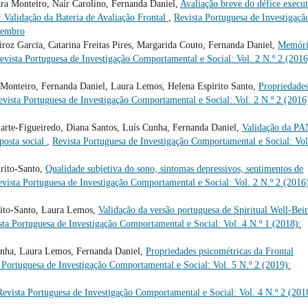
ara Monteiro, Naír Carolino, Fernanda Daniel,
Avaliação breve do défice execu
 Validação da Bateria de Avaliação Frontal
,
Revista Portuguesa de Investigaçã
etembro
iroz Garcia, Catarina Freitas Pires, Margarida Couto, Fernanda Daniel,
Memóri
evista Portuguesa de Investigação Comportamental e Social: Vol. 2 N.º 2 (2016
a Monteiro, Fernanda Daniel, Laura Lemos, Helena Espirito Santo,
Propriedade
evista Portuguesa de Investigação Comportamental e Social: Vol. 2 N.º 2 (2016
uarte-Figueiredo, Diana Santos, Luís Cunha, Fernanda Daniel,
Validação da P
posta social
,
Revista Portuguesa de Investigação Comportamental e Social: Vol
rito-Santo,
Qualidade subjetiva do sono, sintomas depressivos, sentimentos de
vista Portuguesa de Investigação Comportamental e Social: Vol. 2 N.º 2 (2016
rito-Santo, Laura Lemos,
Validação da versão portuguesa de Spiritual Well-Bei
sta Portuguesa de Investigação Comportamental e Social: Vol. 4 N.º 1 (2018):
unha, Laura Lemos, Fernanda Daniel,
Propriedades psicométricas da Frontal
 Portuguesa de Investigação Comportamental e Social: Vol. 5 N.º 2 (2019):
Revista Portuguesa de Investigação Comportamental e Social: Vol. 4 N.º 2 (201