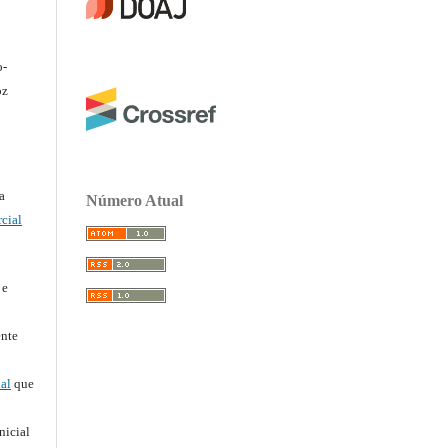
o-
oz
a
Número Atual
cial
 e
ente
al
que
nicial