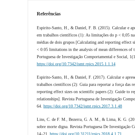
Referências
Espirito-Santo, H., & Daniel, F. B. (2015). Calcular e ap
em trabalhos científicos (1): As limitações do p < 0,05 na
médias de dois grupos [Calculating and reporting effect si
< 0.05 limitations in the analysis of mean differences of 
Portuguesa de Investigação Comportamental e Social, 1(1
https://doi.org/10.7342/ismt.rpics.2015.1.1.14
Espirito-Santo, H., & Daniel, F. (2017). Calcular e apre
trabalhos científicos (2): Guia para reportar a força das r
reporting effect sizes on scientific papers (2): Guide to re
relationships]. Revista Portuguesa de Investigação Compo
64.
https://doi.org/10.7342/ismt.rpics.2017.3.1.48
Lins, C. de F. M., Bezerra, G. A. M., & Lima, K. G. (201
sobre morte digna. Revista Portuguesa De Investigação C
14–21.
https://doi.org/10.31211/rpics.2018.4.1.71