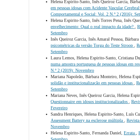
Helena Espirito-Santo, Inês Queiroz Garcia, Bárb
em pessoas idosas com Acidente Vascular Cerebral:
Comportamental e Social: Vol. 2 N.º 2 (2016): S
Helena Espirito-Santo, Inês Torres Pena, Inês Que
envelhecimento: Qual o real impacto da idade?
,
R
Setembro
Inês Queiroz Garcia, Inês Amaral Pessoa, Bárbar
psicométricas da versão Torga do Teste Stroop
,
R
Setembro
Laura Lemos, Helena Espirito-Santo, Cristiana D
numa amostra portuguesa de pessoas idosas em res
N.º 2 (2019): Novembro
Mariana Napoleão, Bárbara Monteiro, Helena Espi
solidão e institucionalização em pessoas idosas
,
Re
Setembro
Mariana Neves, Inês Queiroz Garcia, Helena Espi
Questionnaire em idosos institucionalizados
,
Revi
Fevereiro
Sandra Henriques, Helena Espirito-Santo, Luís C
Assessment Battery na esclerose múltipla
,
Revista
Novembro
Helena Espirito-Santo, Fernanda Daniel,
Errata
,
Setembro