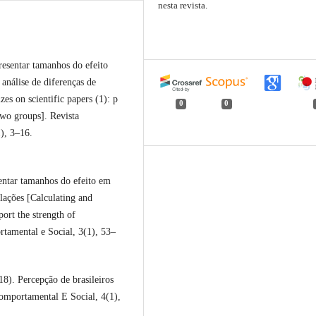
nesta revista.
resentar tamanhos do efeito
 análise de diferenças de
zes on scientific papers (1): p
0
0
two groups]. Revista
), 3–16.
sentar tamanhos do efeito em
elações [Calculating and
port the strength of
rtamental e Social, 3(1), 53–
8). Percepção de brasileiros
omportamental E Social, 4(1),