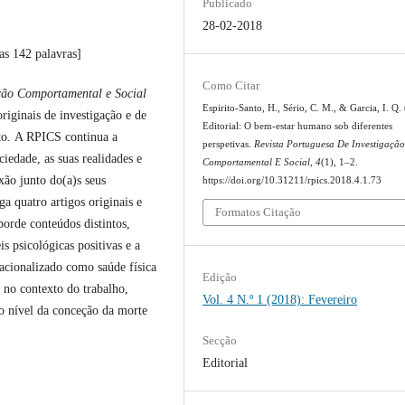
Publicado
28-02-2018
as 142 palavras]
Como Citar
ção Comportamental e Social
Espirito-Santo, H., Sério, C. M., & Garcia, I. Q.
riginais de investigação e de
Editorial: O bem-estar humano sob diferentes
to. A RPICS continua a
perspetivas.
Revista Portuguesa De Investigaçã
edade, as suas realidades e
Comportamental E Social
,
4
(1), 1–2.
ão junto do(a)s seus
https://doi.org/10.31211/rpics.2018.4.1.73
 quatro artigos originais e
Formatos Citação
orde conteúdos distintos,
s psicológicas positivas e a
acionalizado como saúde física
Edição
 no contexto do trabalho,
Vol. 4 N.º 1 (2018): Fevereiro
ao nível da conceção da morte
Secção
Editorial