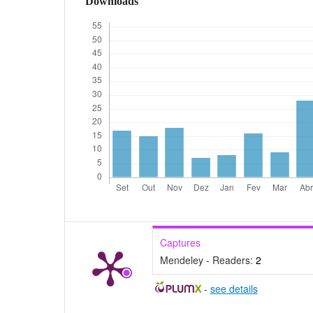
Downloads
Captures
Mendeley - Readers:
2
-
see details